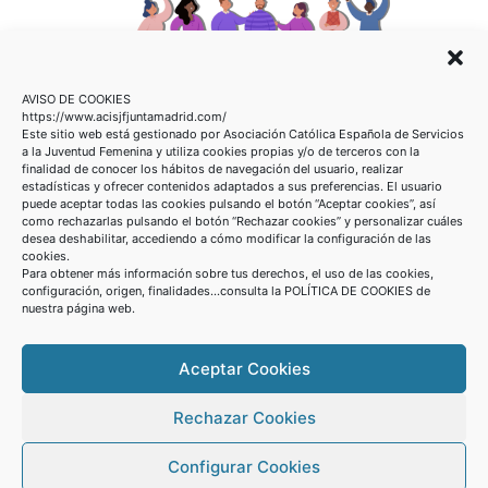
ACISJF MADRID
AVISO DE COOKIES
C/ Ayala 21, 1º Dcha
https://www.acisjfjuntamadrid.com/
Este sitio web está gestionado por
Asociación Católica Española de Servicios
28001 Madrid
a la Juventud
Femenina
y utiliza cookies propias y/o de terceros con la
915 751 707 / 915 765 080
finalidad de conocer los hábitos de
navegación del usuario, realizar
estadísticas y ofrecer contenidos adaptados a sus
preferencias. El usuario
puede aceptar todas las cookies pulsando el botón “
Aceptar
cookies
”, así
como rechazarlas pulsando el botón “
Rechazar cookies
” y personalizar cuáles
desea deshabilitar, accediendo a cómo modificar la configuración de las
CONTACTA
cookies.
Para obtener más información sobre tus derechos, el uso de las cookies,
configuración,
origen, finalidades...consulta la POLÍTICA DE COOKIES de
nuestra página web.
Aceptar Cookies
Rechazar Cookies
Configurar Cookies
Copyright 2026©
Acisjf Madrid